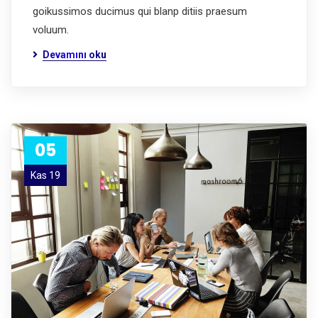
goikussimos ducimus qui blanp ditiis praesum
voluum.
Devamını oku
05
Kas 19