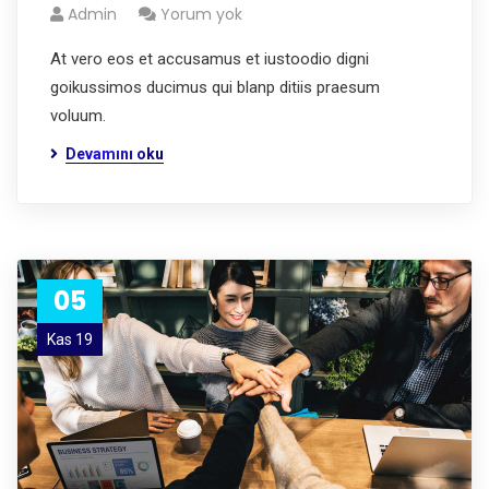
Admin
Yorum yok
At vero eos et accusamus et iustoodio digni
goikussimos ducimus qui blanp ditiis praesum
voluum.
Devamını oku
05
Kas 19