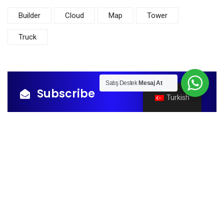
Builder
Cloud
Map
Tower
Truck
Satış Destek
Mesaj At
Subscribe
Turkish
[newsletter_form contact_email="Abone"]
[newsletter_field name="email" label="Your mail
address*"][/newsletter_form]